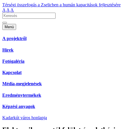
Térségi összefogás a Zselicben a humán kapacitások fejlesztésére
A
A
A
Menü
A projektről
Hírek
Fotógaléria
Kapcsolat
Média-megjelenések
Eredménytermékek
Képzési anyagok
Kadarkút város honlapja