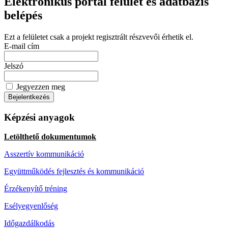
Elektronikus portál felület és adatbázis
belépés
Ezt a felületet csak a projekt regisztrált részvevői érhetik el.
E-mail cím
Jelszó
Jegyezzen meg
Bejelentkezés
Képzési anyagok
Letölthető dokumentumok
Asszertív kommunikáció
Együttműködés fejlesztés és kommunikáció
Érzékenyítő tréning
Esélyegyenlőség
Időgazdálkodás